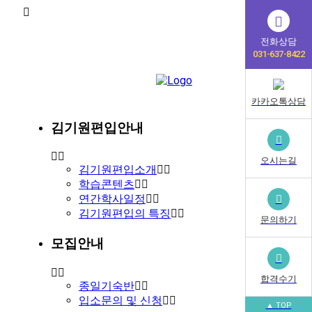
전화상담
031-637-8422
카카오톡상담
김기원편입안내
오시는길
김기원편입소개
학습콘텐츠
연간학사일정
김기원편입의 특징
문의하기
모집안내
합격수기
종일기숙반
입소문의 및 신청
▲ TOP